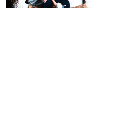
Privacy Policy
Davide Monti Studio | P.IVA:
03145230300
C.F.:
MNTDVD89H26G535C | Piazzale Chiavris
66 33100
Udine UD| Tutti i diritti riservati.