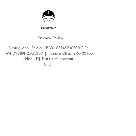
Privacy Policy
Davide Monti Studio | P.IVA:
03145230300
C.F.:
MNTDVD89H26G535C | Piazzale Chiavris
66 33100
Udine UD| Tutti i diritti riservati.
Click.